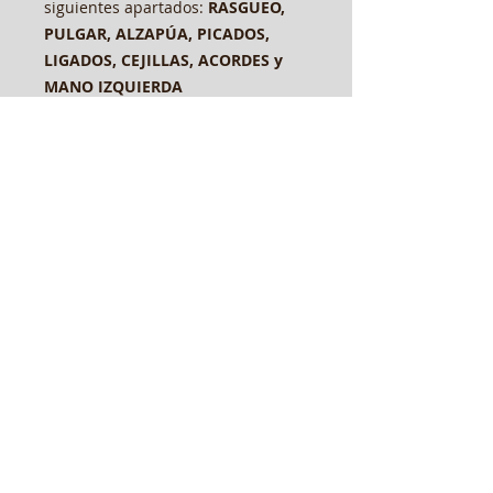
siguientes apartados:
RASGUEO,
PULGAR, ALZAPÚA, PICADOS,
LIGADOS, CEJILLAS, ACORDES y
MANO IZQUIERDA
LANGUAGE: SPANISH /ENGLISH
The complete work, divided into
two volumes, contains over 100
exercises and 170 studies and
concert pieces for the progressive
improvement of the student in
both academic and private or self-
taught settings. Video recordings of
numerous studies and pieces
facilitate the correct development
and understanding of the
techniques developed in this work.
Volume 1
is divided into the
following sections:
RASGUEO,