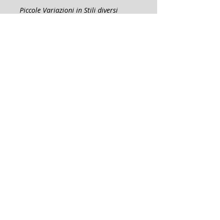
Piccole Variazioni in Stili diversi
caratterizzano questo studio
chitarristico di media difficoltà
esecutiva
Erom 0218
pagg. 8
anno di pubblicazione 2013
info@erom.it
phone
Contatti