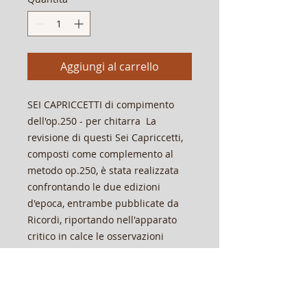
Aggiungi al carrello
SEI CAPRICCETTI di compimento
dell'op.250 - per chitarra ​ La
revisione di questi Sei Capriccetti,
composti come complemento al
metodo op.250, è stata realizzata
confrontando le due edizioni
d'epoca, entrambe pubblicate da
Ricordi, riportando nell'apparato
critico in calce le osservazioni
rilevate. Questi Sei Capriccetti
risultano utili per la formazione
dello studente e per una
conoscenza più approfondita delle