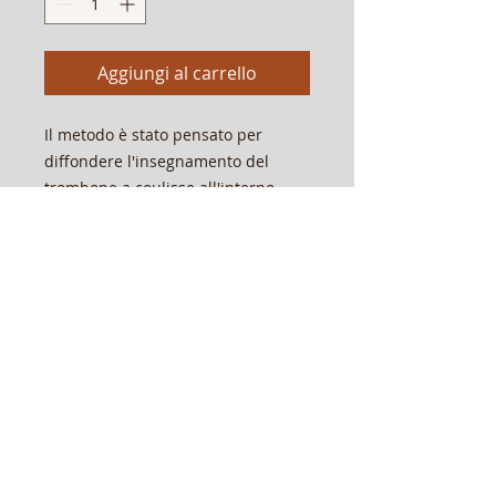
Aggiungi al carrello
Il metodo è stato pensato per
diffondere l'insegnamento del
trombone a coulisse all'interno
delle scuole secondarie di 1° grado
e per tutti coloro che si avvicinano
per la prima volta allo strumento. È
impostato su esercizi di
progressiva estensione per lo
sviluppo graduale del registro.
pagg.36