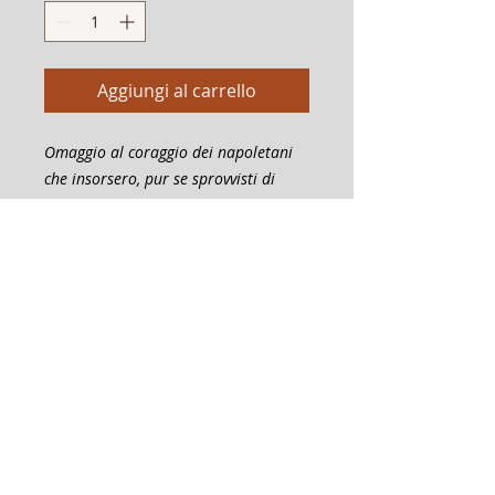
Aggiungi al carrello
Omaggio al coraggio dei napoletani
che insorsero, pur se sprovvisti di
armi, e riuscendo a cacciare le truppe
naziste da Napoli diventarono la
prima città nell'Europa occupata a
liberarsi dall'oppressore. Tutti gli anni
con orgoglio la città celebra il
sacrificio del suo popolo e la vittoria
sull'invasore
Erom 0214
pag. 4