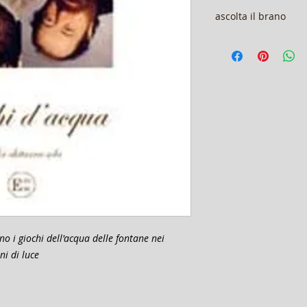
ascolta il brano
https://open.spoti
e8oe?si=aGInb25NR
ano i giochi dell'acqua delle fontane nei
ni di luce